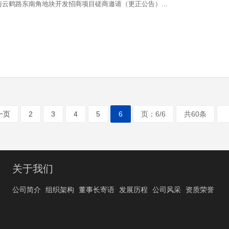
云鹤路东南角地块开发招商项目磋商邀请（更正公告）...
6
一页
2
3
4
5
6
页：6/6
共60条
关于我们
公司简介
组织架构
董事长寄语
发展历程
公司风采
资质荣誉