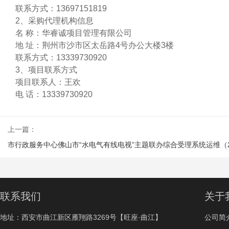
联系方式：
13697151819
2、采购代理机构信息
名
称：
华睿诚项目管理有限公司
地
址：荆州市沙市区太岳路
4号办公
大楼
3楼
联系方式：13339730920
3、项目联系方式
项目联系人：王欢
电
话：
13339730920
上一篇：
市行政服务中心佛山市“水电气有线电视”主题联办综合受理系统运维（2
联系我们
关于
地址：西安市曲江新区雁翔路3269号【旺座·曲江】
公司简