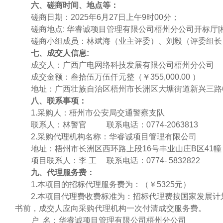
六、磋商时间、地点等：
磋商日期：2025年6月27日
上午
9时
00分；
磋商地点
:
华睿诚项目管理有限公司梧州分公司开标厅[梧
磋商小组成员：林斌海（业主评委）、刘毅（评委组长
七、成交人信息
:
成交人：广西广电网络科技发展有限公司梧州分公司
成交金额：叁拾伍万伍仟元整（￥
355,000.00 ）
地址：
广西壮族自治区梧州市长洲区大塘街道新兴三路
八、联系事项：
1.采购人：梧州市公安局交通警察支队
联系人：林警官
联系电话：
0774-2063813
2.采购代理机构名称：华睿诚项目管理有限公司
地址：梧州市长洲区西环路上段
16号丰业山庄B区41幢
项目联系人：
李
工
联系电话：0774- 5832822
九、代理服务费：
1.本项目的招标代理服务费为：
（￥
5325元）
2.本项目代理费收费标准为：招标代理费按国家发展计划
书前，成交人应向采购代理机构一次付清成交服务费。
户
名：华睿诚项目管理有限公司梧州分公司