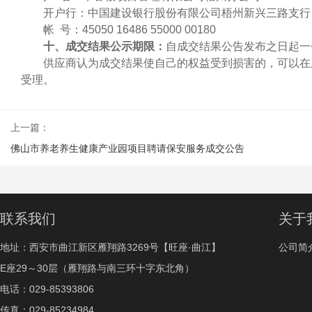
开户行：中国建设银行股份有限公司梧州新兴三路支行
帐
号：
45050 16486 55000 00180
十、成交结果公示期限：
自成交结果公告发布之日起一
供应商认为成交结果使自己的权益受到损害的，可以在
受理。
上一篇：
佛山市养老养生健康产业园项目聘请保安服务成交公告
联系我们
关于
地址：西安市曲江新区雁翔路3269号【旺座·曲江】
公司简
E座29～30层（雁翔路与南三环十字东北角）
电话：029-85393806
传真：029-85234984