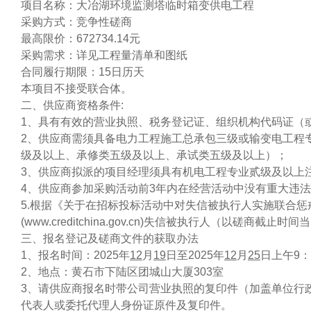
项目名称：大冶湖环境监测塔临时箱变供电工程
采购方式：竞争性磋商
最高限价：
672734.14
元
采购需求：详见工程量清单和图纸
合同履行期限：
15
日历天
本项目不接受联合体。
二、
供应商资格条件
:
1、具有有效的营业执照、税务登记证、组织机构代码证（
2、供应商需须具备电力工程施工总承包三级或输变电工程
级及以上、承修类五级及以上、承试类五级及以上）；
3、供应商拟派的项目经理须具有机电工程专业贰级及以上
4、供应商参加采购活动前3年内在经营活动中没有重大违
5.根据《关于在招标投标活动中对失信被执行人实施联合惩戒的
(www.creditchina.gov.cn)失信被执行人（以磋商截
三、
报名登记及磋商文件的获取办法
1、报名时间：20
2
5
年
12
月
19
日至20
2
5
年
12
月
25
日上午9：
2
、地点：黄石市下陆区团城山大厦
303
室
3、请供应商报名时带公司营业执照的复印件（加盖单位行
代表人或委托代理人身份证原件及复印件。