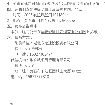
4、如未在规定时间内报名登记并领取磋商文件的供应商，
四、磋商响应文件提交截止及磋商时间、地点
1、时间：202
5
年
12
月
30
日
10
时
30
分。
2
、地点：黄石市下陆区团城山大厦
303
室
五、发布公告媒体：
本项目磋商公告在
华睿诚项目管理有限公司网
上发布。
六、联系方式：
采购单位：湖北东冶建设投资有限公司
联
系
人：
熊部长
电
话：
15827382474
代理机构：华睿诚项目管理有限公司
联
系
人：袁工
地
址：黄石市下陆区团城山大厦
303
室
电
话：
15671777810
上一篇：