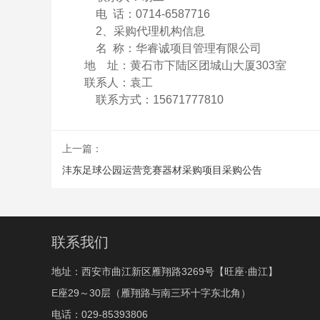
电
话：
0714-6587716
2、采购代理机构信息
名
称：华睿诚项目管理有限公司
地
址：黄石市下陆区团城山大厦
303
联系人：
袁工
联系方式：
15671777810
上一篇：
沣东足球公园运营竞赛器材采购项目采购公告
联系我们
地址：西安市曲江新区雁翔路3269号【旺座·曲江】
E座29～30层（雁翔路与南三环十字东北角）
电话：029-85393806