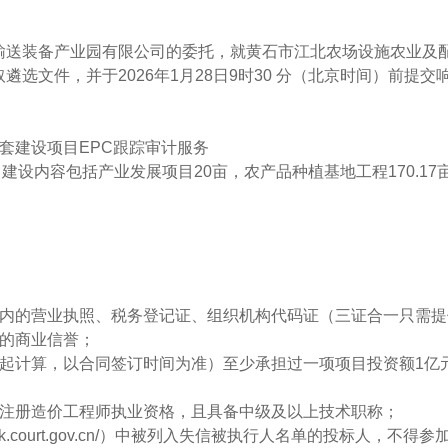
输送装备产业园有限公司的委托，就黄石市江北农场设施农业及
取遴选文件
，并于
20
26年1
月
28日
9
时
30
分（北京时间）前提交
套建设项目EPC跟踪审计服务
。建设内容包括产业发展项目
20
亩，农产品种植基地工程
170.17
期内的营业执照、税务登记证、组织机构代码证（三证合一只需提
好的商业信誉；
起计算，以合同签订时间为准）至少承担过一项项目投资额1亿
级注册造价工程师执业资格，且具备中级及以上技术职称；
gk.court.gov.cn/）中被列入失信被执行人名单的投标人，不得