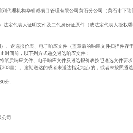
：00前到代理机构华睿诚项目管理有限公司黄石分公司
（
黄石市下陆
1）法定代表人证明文件及二代身份证原件（或法定代表人授权委
副）、遴选报价表、电子响应文件（盖章后的响应文件扫描件存
递交截止时间前，以下列方式递交遴选响应文件：
，将纸质响应文件、电子响应文件及遴选报价表按照遴选文件要
厦
303室
）。逾期送达的或者未送达指定地点的，或者未按照遴
30分。
限公司