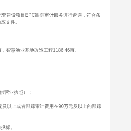
配套建设
项目
EPC跟踪审计服
务进行遴选，符合条
响应文件。
亩，智慧渔业基地改造工程
1186.46
亩
。
供营业执照）；
元及以上或者跟踪审计费用在90万元及以上的跟踪
参加投标。