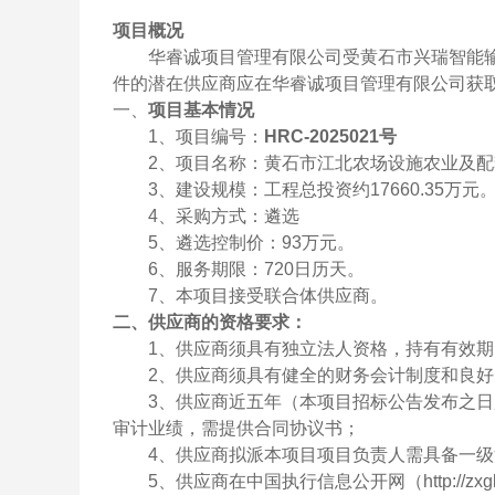
项目概况
华睿诚项目管理有限公司受黄石市兴瑞智能
件的潜在供应商应在华睿诚项目管理有限公司获
一、
项目
基本情况
1、项目编号：
H
RC
-202
5021号
2、项目名称：黄石市江北农场设施农业及配
3、建设规模：
工程总投资约
17660.35
万元
4、采购方式：遴选
5、遴选控制价：93万元。
6、
服务期限：
720日历天
。
7、本项目接受联合体供应商。
二、
供应商的资格要求：
1、供应商须具有独立法人资格，持有有效
2、供应商须具有健全的财务会计制度和良
3、供应商近五年（本项目招标公告发布之日
审计业绩，需提供合同协议书；
4、供应商拟派本项目项目负责人需具备一
5、供应商在中国执行信息公开网（http://zx