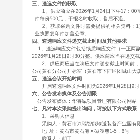
三
、
遴选文件的获取
1、
供应商应在
2026年1月24日下午17
件每份
500元，于报名时收取，售后不退。
2、获取采购文件时需要提供的相关资料：
业执照复印件加盖公章。
四
、遴选响应文件
递交截止时间及其他要求
1、
遴选响应文件包括纸质响应文件（一正两
2026年1月28日9时30分整。供应商应当在
2、供应商应当在响应文件递交截止时间前
公司黄石分公司开标室（
黄石市下陆区团城山大
五、遴选会议开始时间
开启
遴选响应文件时间为
20
26年1月28日9
时
六
、
公告发布媒体及公告期限
公告发布媒体：华睿诚项目管理有限公司网站
七
、
凡对本次采购提出询问，请按以下方式联系
1、采购人信息
采购人：黄石市兴瑞智能输送装备产业园有
地
址：黄石市黄石港区磁湖巷
1-5
，
6
号
联系人：胡工