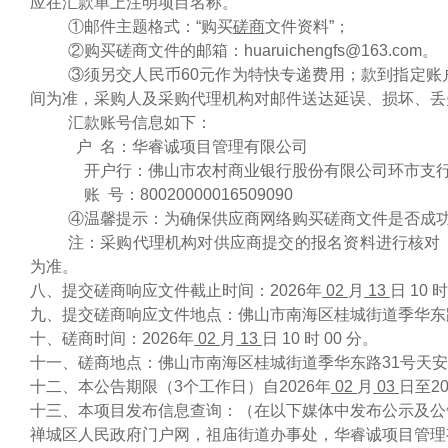
应在汇款单上注明项目名称。
①邮件主题格式：“购买
磋商
文件资料
”；
②购买磋商文件的邮箱：huaruichengfs@163.com。
③须另交人民币60元作为特快专递费用；款到指定
间为准，采购人及采购代理机构对邮件送达延误、损坏、丢
汇款账号信息如下：
户 名：华睿诚项目管理有限公司
开户行：
佛山市农村商业银行股份有限公司环市支
账
号：
80020000016509090
④温馨提示：为确保供应商网络购买磋商文件是否成
注：采购代理机构对供应商提交的报名资料进行核对
为准。
八、提交磋商响应文件截止时间：2026年
02
月
13
日
10
九、提交磋商响应文件地点：
佛山市南海区桂城街道季华东
十、磋商时间：2026年
02
月
13
日
10
时
00
分。
十一、磋商地点：
佛山市南海区桂城街道季华东路
31号天安
十二、本公告期限（3个工作日）自2026年
02
月
03
日至20
十三、本项目发布信息查询：（在以下媒体中发布公示及公
禅城区人民政府门户网，祖庙街道办事处，华睿诚项目管理