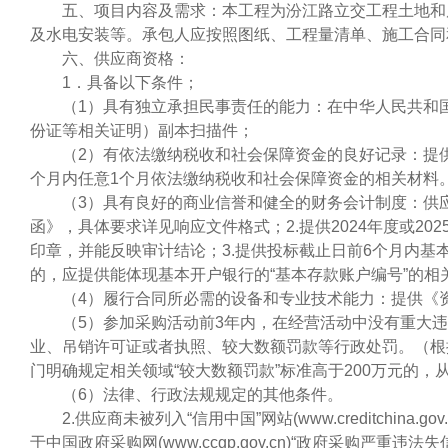
五、项目内容及需求：本工程为汾江路立交工程土地和
及水电安装等。承包人应按照图纸、工程量清单、施工合同
六、供应商资格：
1．具备以下条件；
（
1）具有独立承担民事责任的能力：在中华人民共和
份证等相关证明）副本扫描件；
（
2）有依法缴纳税收和社会保障资金的良好记录：提供
个月内任意1个月依法缴纳税收和社会保障资金的相关材料
（
3）具有良好的商业信誉和健全的财务会计制度：供
函》，具体要求详见响应文件格式；2.提供2024年度或
印章，并能反映审计结论；3.提供投标截止日前6个月内
的，应提供能体现基本开户银行的“基本存款账户编号”的相
（
4）履行合同所必需的设备和专业技术能力：提供《
（
5）参加采购活动前3年内，在经营活动中没有重大
业、吊销许可证或者执照、较大数额罚款等行政处罚。（根据
门明确规定相关领域“较大数额罚款”标准高于200万元的，
（
6）法律、行政法规规定的其他条件。
2.供应商未被列入“信用中国”网站(www.creditchi
于中国政府采购网(www.ccgp.gov.cn)“政府采购