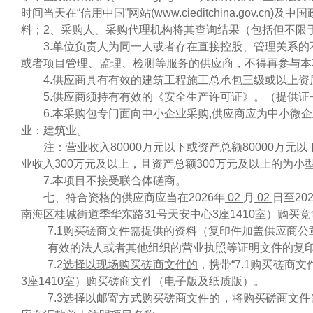
时间当天在“信用中国”网站(www.cieditchina.gov.cn
料；2、采购人、采购代理机构将其查询结果（包括但不限
3.单位负责人为同一人或者存在直接控股、管理关系
或者项目管理、监理、检测等服务的供应商，不得再参与本
4.供应商具有有效的建筑工程施工总承包三级或以上资
5.供应商须持有有效的《安全生产许可证》。（提供证
6.
本采购包专门面向中小企业采购
,供应商应为中小微
业：
建筑业。
注：营业收入
80000万元以下或资产总额80000万
业收入300万元及以上，且资产总额300万元及以上的为小
7.本项目不接受联合体磋商。
七、符合资格的供应商应当在2026年
02
月
02
日至20
南海区桂城街道季华东路
31号天安中心3座1410室
）购买竞
7.1购买磋商文件需提供的资料（复印件加盖供应商公
有效的法人或者其他组织的营业执照等证明文件的复
7.2
选择以现场购买
磋商
文件的
，携带
“
7.1购买磋商
3座1410室
）购买磋商文件（电子版及纸质版）。
7.3
选择以邮寄方式购买
磋商
文件的
，将购买磋商文件