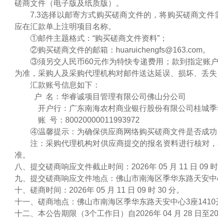
磋商文件（电子版及纸质版）。
7.3选择以邮寄方式购买磋商文件的，将购买磋商文
应在汇款单上注明项目名称。
①邮件主题格式：“购买磋商文件资料”；
②购买磋商文件的邮箱：huaruichengfs@163.com。
③须另交人民币60元作为特快专递费用；款到指定账
为准，采购人及采购代理机构对邮件送达延误、损坏、丢失
汇款账号信息如下：
户 名：华睿诚项目管理有限公司佛山分公司
开户行：广东南海农村商业银行股份有限公司桂城季
账
号：
80020000011993972
④温馨提示：为确保供应商网络购买磋商文件是否成功
注：采购代理机构对供应商提交的报名资料进行核对，
准。
八、提交磋商响应文件截止时间：
202
6年
05
月
11
日
09
九、提交磋商响应文件地点：
佛山市南海区季华东路天安中
十、磋商时间：2026年
05
月
11
日
09
时
30
分。
十一、磋商地点：
佛山市南海区季华东路天安中心
3
座
1410
十二、本公告期限（3个工作日）自2026年
04
月
28
日至2