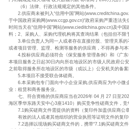
（
6）法律、行政法规规定的其他条件。
2.供应商未被列入“信用中国”网站(www.creditchi
于中国政府采购网(www.ccgp.gov.cn)“政府采购
时间当天在“信用中国”网站(www.cieditchina.gov.cn
料；2、采购人、采购代理机构将其查询结果（包括但不限
3.单位负责人为同一人或者存在直接控股、管理关系
或者项目管理、监理、检测等服务的供应商，不得再参与本
4.
投标供应商必须符合《保安服务管理条例》和《广东
本项目服务之日起
30日内向所在地设区的市级人民政府公
之前取得服务所在地设区的市级（或以上）公安机关的备案
5.本项目不接受联合体磋商。
6.本采购包专门面向中小企业采购,供应商应为中小
业：租赁和商务服务业。
七
、符合资格的供应商应当在
202
6年
04
月
27
日至
20
海区季华东路天安中心3座1410）购买竞争性磋商文件，
7.1购买磋商文件需提供的资料（复印件加盖供应商公
有效的法人或者其他组织的营业执照等证明文件的复印
7.2选择以现场购买磋商文件的，携带“7.1购买磋商