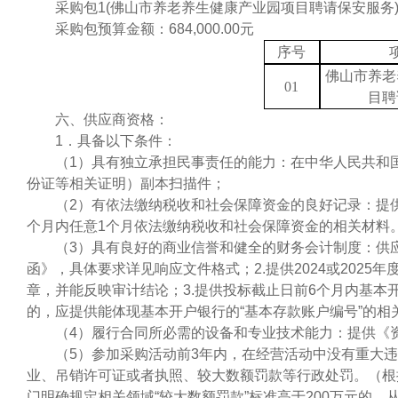
采购包
1(
佛山市养老养生健康产业园项目聘请保安服务
采购
包预算金额：
684,000.00
元
序号
佛山市养老
01
目聘
六、供应商资格：
1．具备以下条件：
（
1）具有独立承担民事责任的能力：在中华人民共和
份证等相关证明）副本扫描件；
（
2）有依法缴纳税收和社会保障资金的良好记录：提供
个月内任意1个月依法缴纳税收和社会保障资金的相关材料
（
3）具有良好的商业信誉和健全的财务会计制度：供
函》，具体要求详见响应文件格式；2.提供202
4
或
202
5
年
章，并能反映审计结论；
3.提供投标截止日前6个月内基
的，应提供能体现基本开户银行的“基本存款账户编号”的相
（
4）履行合同所必需的设备和专业技术能力：提供《
（
5）参加采购活动前3年内，在经营活动中没有重大
业、吊销许可证或者执照、较大数额罚款等行政处罚。（根据
门明确规定相关领域“较大数额罚款”标准高于200万元的，