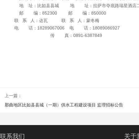
地 址：比如县县城 地 址：拉萨市夺底路瑞星酒店
邮 编：852300 邮 编：850000
联 系 人：达瓦 联 系 人：蒙冬梅
电 话：18289067006 电 话：18089086927
传 真：0891-6387849
上一篇：
那曲地区比如县县城（一期）供水工程建设项目 监理招标公告
联系我们
关于