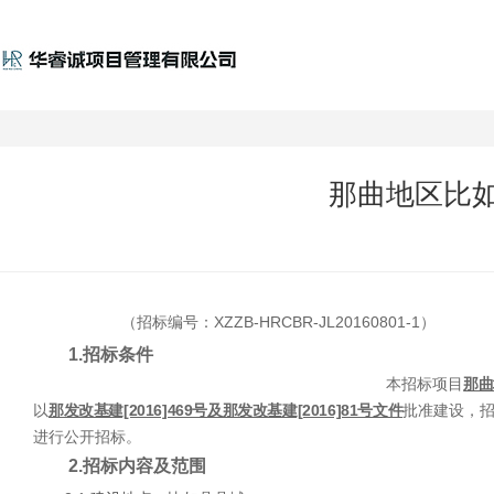
那曲地区比
（招标编号
：
XZZB-H
R
C
BR
-
JL
201
60801-1）
1.招标条件
本招标项目
那曲
以
那发改基建[2016]469号及那发改基建[2016]81号文件
批准建设，
进行公开招标。
2.招标内容及范围