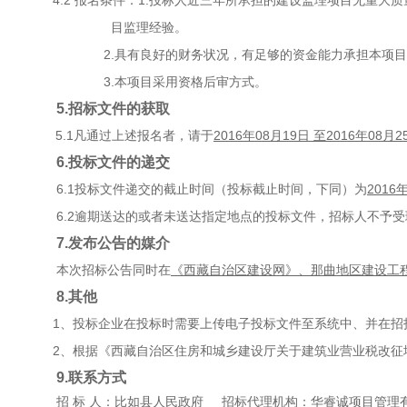
4.2 报名条件：1.投标人近三年所承担的建设监理项目无重
目监理经验。
2.具有良好的财务状况，有足够的资金能力承担本项目
3.本项目采用资格后审方式。
5.招标文件的获取
5.1凡通过上述报名者，请于
2016年08月19日 至2016年08月2
6.投标文件的递交
6.1投标文件递交的截止时间（投标截止时间，下同）为
2016
6.2逾期送达的或者未送达指定地点的投标文件，招标人不予受
7.发布公告的媒介
本次招标公告同时在
《西藏自治区建设网》、那曲地区建设工
8.其他
1、投标企业在投标时需要上传电子投标文件至系统中、并在招
2、根据《西藏自治区住房和城乡建设厅关于建筑业营业税改征
9.联系方式
招 标 人：
比如县人民政府
招标代理机构：华睿诚项目管理