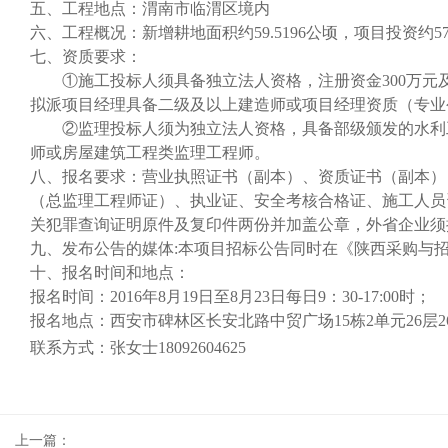
五
、工程地点：渭南市临渭区境内
六
、工程
概况
：新增耕地面积约59.5196公顷，项目投资
七
、资质要求：
①
施工
投标人
须具备
独立法人资格
，
注册资金300万元
拟派项目经理具备
二级及以上建造师或项目经理资质（专业
②
监理
投标人
须
为独立法人资格，
具备部级颁发的水利
师或房屋建筑工程类监理工程师。
八
、报名要求：营业执照证书（副本）、资质证书（副本）
（总监理工程师证）、
执业
证、安全考核合格证、施工人员
关犯罪查询证明原件及复印件两份并加盖公章，外省企业须
九
、发布公告的媒体:本项目招标公告同时在《陕西采购与
十
、报名时间和地点：
报名时间：2016年8月19日至8月23日每日9：30-17:00时；
报名地点：西安市碑林区长安北路中贸广场15栋2单元26层26
联系
方式
：张女士18092604625
上一篇：